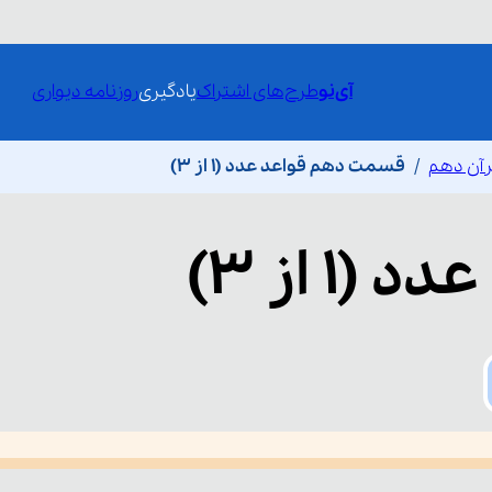
آی‌نو
طرح‌های اشتراک
یادگیری
روزنامه دیواری
رآن دهم
قسمت دهم قواعد عدد (۱ از ۳)
 (۱ از ۳)
he media could not be loaded, either because the server or network fai