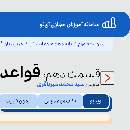
متوسطه دوم
پایه دهم علوم انسانی
عربی،زبان ق
قواعد عدد
قسمت
دهم
:
مدرس:
سید محمد
میرباقری
ویدیو
نکات مهم درسی
آزمون تثبیت
This
is
led or because the format is not supported.
a