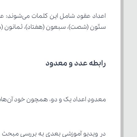
ستّون (شصت)، سبعون (هفتاد)، ثمانون (ه
رابطه عدد و معدود
معدودِ اعداد یک و دو، همچون خود آن‌هاس
در ویدیو آموزشی بعدی به بررسی مبحث "