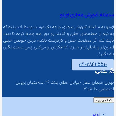
سامانه آموزش مجازی آی‌نو
آی‌نو یه سامانه آموزش مجازی درجه یک درست وسط اینترنته که 
یه تیم از معلم‌‌های خفن و کاربلد رو دور هم جمع کرده تا بهت 
ثابت کنه اگر معلمت خفن و کاردرست باشه؛ درس خوندن خیلی 
آسون‌تر و باحال‌تر از چیزیه که فکرش رو می‌کنی. پس سخت نگیر، 
یاد بگیر!
۰۲۱-۲۸۴۲۵۵۱۰
نشانی:
تهران، میدان عطار، خیابان عطار، پلاک 26، ساختمان پروین 
اعتصامی، طبقه 3
کجا می‌ری؟
آی‌نو