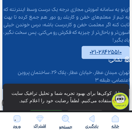
آی‌نو یه سامانه آموزش مجازی درجه یک درست وسط اینترنته که 
یه تیم از معلم‌‌های خفن و کاربلد رو دور هم جمع کرده تا بهت 
ثابت کنه اگر معلمت خفن و کاردرست باشه؛ درس خوندن خیلی 
آسون‌تر و باحال‌تر از چیزیه که فکرش رو می‌کنی. پس سخت نگیر، 
یاد بگیر!
۰۲۱-۲۸۴۲۵۵۱۰
نشانی:
تهران، میدان عطار، خیابان عطار، پلاک 26، ساختمان پروین 
اعتصامی، طبقه 3
ما از کوکی‌ها برای بهبود تجربه شما و تحلیل ترافیک سایت 
کجا می‌ری؟
استفاده می‌کنیم. لطفاً رضایت خود را اعلام کنید.
آی‌نو
فقط ضروری
پذیرش همه
درس ها
اشتراک
خانه
یادگیری
ورود
جستجو
روزنامه دیواری