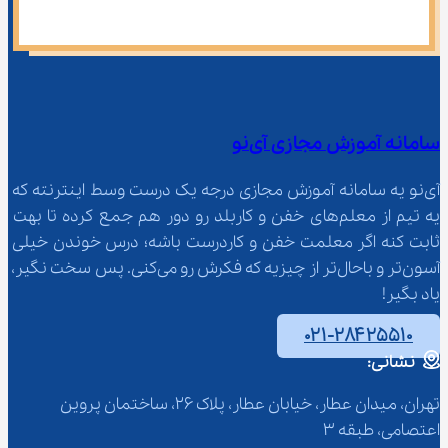
سامانه آموزش مجازی آی‌نو
آی‌نو یه سامانه آموزش مجازی درجه یک درست وسط اینترنته که 
یه تیم از معلم‌‌های خفن و کاربلد رو دور هم جمع کرده تا بهت 
ثابت کنه اگر معلمت خفن و کاردرست باشه؛ درس خوندن خیلی 
آسون‌تر و باحال‌تر از چیزیه که فکرش رو می‌کنی. پس سخت نگیر، 
یاد بگیر!
۰۲۱-۲۸۴۲۵۵۱۰
نشانی:
تهران، میدان عطار، خیابان عطار، پلاک 26، ساختمان پروین 
اعتصامی، طبقه 3