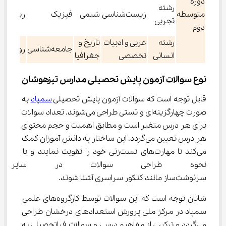
دوره
رشته
متوسطه
زیست‌شناسی
شیمی
فیزیک
ریاضی
تجربی
دوم
رشته
عربی و ادبیات
تاریخ و
جامعه‌شناسی
روان‌شن
انسانی
تخصصی
جغرافیا
نوع سوالات آزمون پایش تحصیلی مدارس تیزهوشان
قابل توجه است که سوالات آزمون پایش تحصیلی 
سمپاد
 به 
صورت چهارگزینه‌ای و تستی طراحی می‌شوند. تعداد سوالات 
برای هر درس متغیر است و مطابق اهمیت و حجم محتوای 
هر درس تعیین می‌گردد. این ساختار به دانش آموزان کمک 
می‌کند تا مهارت‌های تست‌زنی خود را تقویت نمایند و با 
نحوه طراحی سوالات در سایر آز
سرنوشت‌ساز مانند کنکور سراسری آشنا شوند.
شایان توجه است که این سوالات توسط کارگروه‌های علمی 
سمپاد در مرکز ملی پرورش استعدادهای درخشان طراحی 
می‌گردد و ترکیبی از مفاهیم درسی و سوالات فراتحصیلی به 