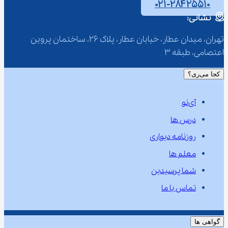
۰۲۱-۲۸۴۲۵۵۱۰
نشانی:
تهران، میدان عطار، خیابان عطار، پلاک 26، ساختمان پروین 
اعتصامی، طبقه 3
کجا می‌ری؟
آی‌نو
درس ها
روزنامه دیواری
معلم ها
شما پرسیدین
تماس با ما
گواهی ها