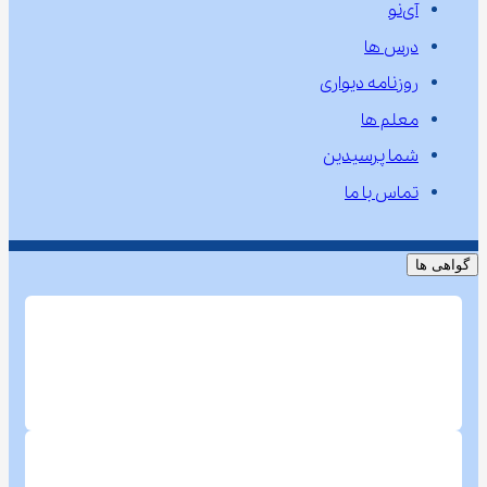
آی‌نو
درس ها
روزنامه دیواری
معلم ها
شما پرسیدین
تماس با ما
گواهی ها