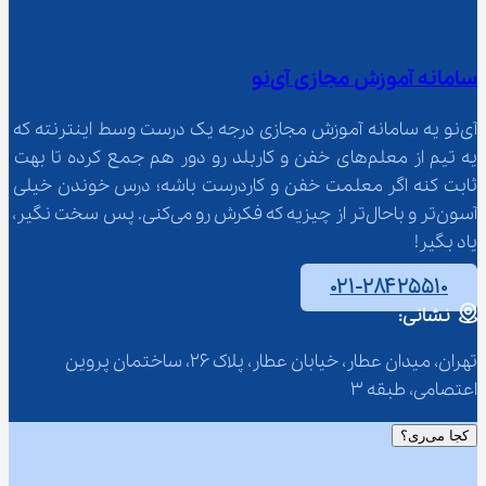
سامانه آموزش مجازی آی‌نو
آی‌نو یه سامانه آموزش مجازی درجه یک درست وسط اینترنته که 
یه تیم از معلم‌‌های خفن و کاربلد رو دور هم جمع کرده تا بهت 
ثابت کنه اگر معلمت خفن و کاردرست باشه؛ درس خوندن خیلی 
آسون‌تر و باحال‌تر از چیزیه که فکرش رو می‌کنی. پس سخت نگیر، 
یاد بگیر!
۰۲۱-۲۸۴۲۵۵۱۰
نشانی:
تهران، میدان عطار، خیابان عطار، پلاک 26، ساختمان پروین 
اعتصامی، طبقه 3
کجا می‌ری؟