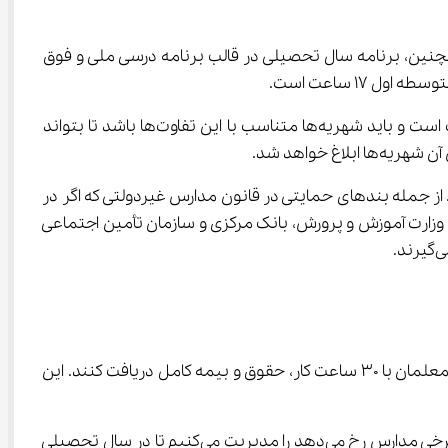
طح آموزشی و پرورشی که خود شامل 150 آیتم است، کیفیت آموزشی و تربیتی مدرسه را نشان می‌دهد. همچنین، برنامه سال تحصیلی در قالب برنامه درسی ملی و فوق 
وی گفت: آیتم دیگر، فضای فیزیکی و تجهیزاتی و شرایط منطقه‌ای است. اجاره‌بهای مدارس در تهران با اجاره در شهرستان‌ها متفاوت است و باید شهریه‌ها متناسب با این تفاوت‌ها باشد تا بتواند 
. از جمله بندهای حمایتی در قانون مدارس غیردولتی که اگر در 
ایین‌تر وجود داشت. این موارد شامل مواد 10، 13 و 25 قانون هستند که دولت، وزارت آموزش و پرورش، بانک مرکزی و سازمان تأمین اجتماعی 
وی افزود: در گذشته معلمان مدارس غیردولتی تحت قانون کار فعالیت می‌کردند. ما این وضعیت را بازنگری کردیم و پیشنهاد دادیم معلمان با 30 ساعت کار، حقوق و بیمه کامل دریافت کنند. این 
محمودزاده گفت: در کنار این موضوع، به دنبال واقعی‌سازی شهریه‌ها هستیم و تخلفاتی که به دلیل غیرواقعی بودن شهریه‌ها در برخی مدارس رخ می‌دهد را مدیریت می‌کنیم تا در سال تحصیلی 