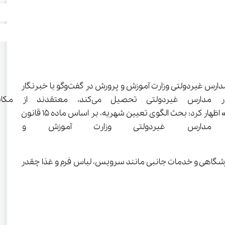
 احمد محمودزاده؛ رئیس سازمان مدارس غیردولتی وزارت آموزش و پرورش در گفت‌وگو با خبرنگار 
اجتماعی خبرگزاری تسنیم و در پاسخ به این پرسش که «بسیاری 
بی‌اطلاع‌اند و رضایت خانواده‌ها از خدمات آموزشی و پرورشی ارائه شده در مدرسه و نظرات آنها در اینباره در تعیین شهریه ملاک نیست» اظهار کرد: بحث الگوی تعیین شهریه، بر اساس ماده 15 قانون 
ارس غیردولتی وزارت آموزش و پرور
شگاهی و خدمات جانبی مانند سرویس، لباس فرم و غذا چقدر 