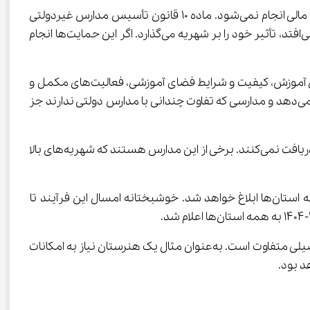
رئیس سازمان مدارس غیردولتی گفت: از سوی دیگر بخشی از حمایت‌ها که باید از مدارس غیردولتی انجام شود به دلیل محدودیت مالی انجام نمی‌شود. ماده 10 قانون تأسیس مدارس غیردولتی 
تصریح کرده است که باید بانک مرکزی 35 تا 50 درصد نیاز مؤسس را تأمین کند تا برای کیفیت‌بخشی هزینه شود. چون این اتفاق نمی‌افتد، تأثیر خود را بر شهریه می‌گذارد. اگر این حمایت‌ها انجام 
محمودزاده درباره مهمترین تفاوت بین مدارس دولتی و غیردولتی گفت: مهم‌ترین تفاوت مدارس دولتی و غیردولتی در سبک و سیاق آموزش، کیفیت و شرایط فضای آموزشی، فعالیت‌های مکمل و 
فوق برنامه است البته همه نوع مدرسه‌ای داریم مدرسه‌ای که کیفیت خیلی خوبی دارد، مدرسه‌ای که فوق‌برنامه بسیار مناسبی ارائه می‌دهد و مدارسی که تفاوت چندانی با مدارس دولتی ندارند جز 
رئیس سازمان مدارس غیردولتی عنوان کرد: اکنون 2765 مدرسه غیردولتی در استان تهران فعالیت می‌کنند که همه آن‌ها شهریه بالا دریافت نمی‌کنند. برخی از این مدارس هستند که شهریه‌های بالا 
وی بیان کرد: الگوی شهریه همه ساله بر اساس آیتم‌های مربوط به ماده 15 تنظیم می‌شود و پس از تأیید وزیر آموزش و پرورش به استان‌ها ابلاغ خواهد شد. خوشبختانه امسال این فرآیند تا 
وی افزود: الگوی تعیین شهریه دارای 7 آیتم است از جمله این آیتم‌ها، دوره تحصیلی است، زیرا منابع مالی مورد نیاز برای هر دوره تحصیلی متفاوت است. به‌عنوان مثال یک هنرستان نیاز به امکانات 