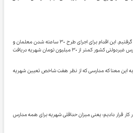
وی ادامه داد: بررسی کردیم که برخی شهریه‌ها در تهران بسیار پایین است، بنابراین تصمیم به ترمیم شهریه و افزایش کف شهریه گرفتیم. این اقدام برای اجرای طرح 30 ساعته شدن معلمان و 
ارتقاء کیفیت آموزشی ضروری است. کف شهریه در چهار سطح تعیین شده و کمترین آن 14 میلیون تومان است. حدود 70 درصد مدارس غیردولتی کشور کمتر از 30 میلیون تومان شهریه دریافت 
 توازن شهریه را محقق کردیم به این معنا که مدارسی که از نظر هفت شاخص تعیین شهریه 
 نیز در دستور کار قرار دادیم؛ یعنی میزان حداقلی شهریه برای همه مدارس 