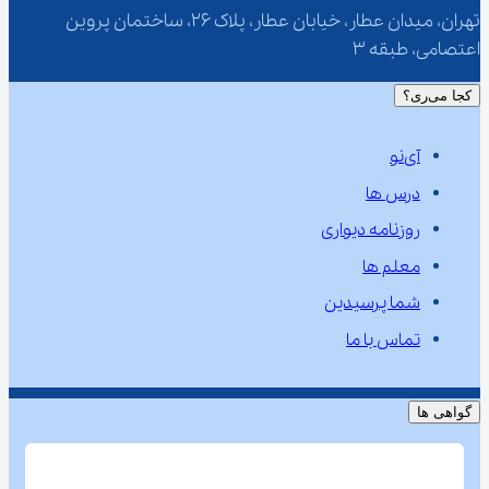
تهران، میدان عطار، خیابان عطار، پلاک 26، ساختمان پروین 
اعتصامی، طبقه 3
کجا می‌ری؟
آی‌نو
درس ها
روزنامه دیواری
معلم ها
شما پرسیدین
تماس با ما
گواهی ها