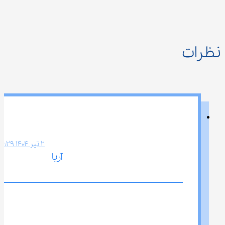
نظرات
2 تیر 1404 6:29 ب.ظ
آریا