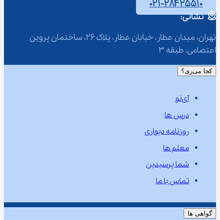
۰۲۱-۲۸۴۲۵۵۱۰
نشانی:
تهران، میدان عطار، خیابان عطار، پلاک 26، ساختمان پروین 
اعتصامی، طبقه 3
کجا می‌ری؟
آی‌نو
درس ها
روزنامه دیواری
معلم ها
شما پرسیدین
تماس با ما
گواهی ها