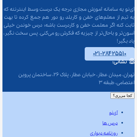
آی‌نو یه سامانه آموزش مجازی درجه یک درست وسط اینترنته که 
یه تیم از معلم‌‌های خفن و کاربلد رو دور هم جمع کرده تا بهت 
ثابت کنه اگر معلمت خفن و کاردرست باشه؛ درس خوندن خیلی 
آسون‌تر و باحال‌تر از چیزیه که فکرش رو می‌کنی. پس سخت نگیر، 
یاد بگیر!
۰۲۱-۲۸۴۲۵۵۱۰
نشانی:
تهران، میدان عطار، خیابان عطار، پلاک 26، ساختمان پروین 
اعتصامی، طبقه 3
کجا می‌ری؟
آی‌نو
درس ها
روزنامه دیواری