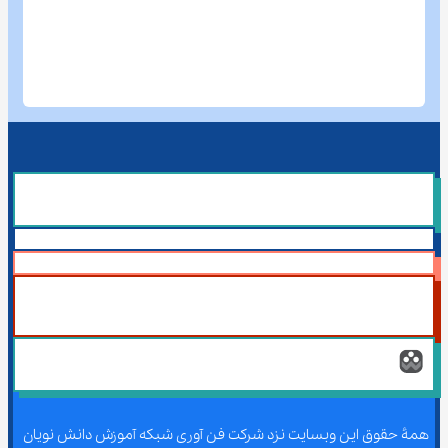
همۀ حقوق این وبسایت نزد شرکت فن آوری شبکه آموزش دانش نویان 