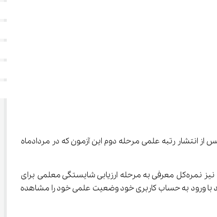
به اولیه تمامی داوطلبان کنکور ۱۴۰۴ پس از انتشار رتبه علمی مرحله دوم این آزمون که در مردادماه 
به گزارش ایسنا، کارنامه حاوی نمرات خام و نمره کل آزمون سراسری (کنکور) و همچنین نمره‌کل آزمون اختصاصی تربیت معلم و نیز نمره‌کل معرفی به مرحله ارزیابی شایستگی معلمی برای 
ش دانشجو معلم، هم اکنون به صورت مجزا در سامانه جامع آزمون سراسری در دسترس است و متقاضیان می‌توانند با ورود به حساب کاربری خود وضعیت علمی خود را مشاهده 