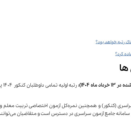
اک رتبه خواهد بود؟
ها
 ماه 1404):
 رت
متقاضیان پذیر