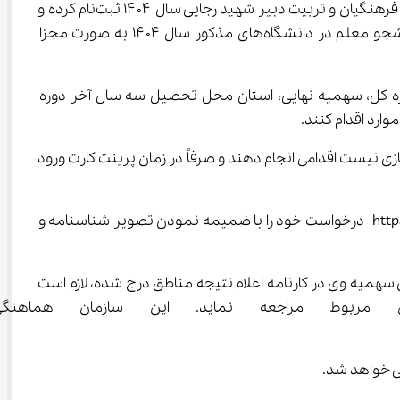
در حساب کاربری متقاضیانی که هم در آزمون سراسری نوبت اول و هم در آزمون اختصاصی پذیرش دانشجو – معلم در دانشگاه‌های فرهنگیان و تربیت دبیر شهید رجایی سال ۱۴۰۴ ثبت‌نام کرده و 
در جلسه آزمون حاضر شده‌اند، کارنامه نتایج علمی نوبت اول آزمون سراسری و کارنامه نتایج علمی آزمون اختصاصی پذیرش دانشجو معلم در دانشگاه‌های مذکور سال ۱۴۰۴ به صورت مجزا 
مون آن شرکت کرده است، نمره کل، سهمیه نهایی، استان محل تحصیل سه سال آخر دوره 
اه ۱۴۰۴) نیز هستند و در موعد مقرر قبلاً در آن ثبت‌نام نموده‌اند، در این مرحله نیازی نیست اقدامی انجام دهند و صرفاً در زمان پرینت کارت ورود 
افرادی که متقاضی آزمون نوبت دوم (تیرماه ۱۴۰۴) نیستند به‌منظور اصلاح موارد، لازم است از طریق لینک https://darkhast.sanjesh.org درخواست خود را با ضمیمه نمودن تصویر شناسنامه و 
 اول آزمون سراسری سال ۱۴۰۴، سهمیه ایثارگران (اعم از ۵ درصد و یا ۲۵ درصد) بوده ولی سهمیه وی در کارنامه اعلام نتیجه مناطق درج شده، لازم است 
و روشن شدن وضعیت سهمیه خود حداکثر تا تاریخ ۱۴۰۴/۰۳/۲۱به ارگان 