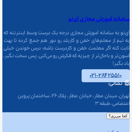
سامانه آموزش مجازی آی‌نو
آی‌نو یه سامانه آموزش مجازی درجه یک درست وسط اینترنته که 
یه تیم از معلم‌‌های خفن و کاربلد رو دور هم جمع کرده تا بهت 
ثابت کنه اگر معلمت خفن و کاردرست باشه؛ درس خوندن خیلی 
آسون‌تر و باحال‌تر از چیزیه که فکرش رو می‌کنی. پس سخت نگیر، 
یاد بگیر!
۰۲۱-۲۸۴۲۵۵۱۰
نشانی:
تهران، میدان عطار، خیابان عطار، پلاک 26، ساختمان پروین 
اعتصامی، طبقه 3
کجا می‌ری؟