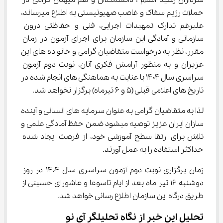
سرداران رشید اسلام ، دانشمندان و هم­ میهنان گرامی در 
حملات رژیم سفاک و غاصب صهیونیستی به اطلاع می­رساند، 
علی­رغم تدارک تمهیدات اجرایی، فنی و حفاظتی درون 
سازمانی و آمادگی این سازمان برای اجرای آزمون در زمان 
مقرر، نظر به درخواست متقاضیان گرامی و خانواده­ های این 
عزیزان و به منظور آرامش فکری آنان، نوبت دوم آزمون 
سراسری سال 1404 با عنایت به هماهنگی­ های انجام شده در 
تاریخ های اعلامی قبلی (5 و 6 تیرماه) برگزار نخواهد شد.
لذا به متقاضیان گرامی به عنوان سرمایه­ های انسانی و آینده 
سازان ایران عزیز توصیه می­شود ضمن حفظ آمادگی علمی و 
تلاش برای ارتقا سطح آموزشی خود، از فرصت ایجاد شده 
حداکثر استفاده را به عمل آورند.
زمان برگزاری نوبت دوم آزمون سراسری سال 1404 در روز 
دوشنبه 16 تیر ماه بعد از ایام تاسوعا و عاشورای حسینی از 
طریق درگاه این سازمان اطلاع رسانی خواهد شد.
تحلیل این خبر از نگاه تحلیلگر آی نو