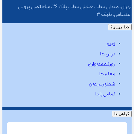
تهران، میدان عطار، خیابان عطار، پلاک 26، ساختمان پروین 
اعتصامی، طبقه 3
کجا می‌ری؟
آی‌نو
درس ها
روزنامه دیواری
معلم ها
شما پرسیدین
تماس با ما
گواهی ها