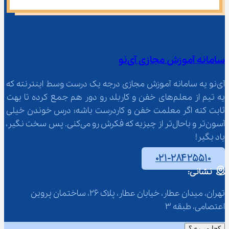
سامانه آموزش مجازی آی‌نو
آی‌نو یه سامانه آموزش مجازی درجه یک درست وسط اینترنته که 
یه تیم از معلم‌‌های خفن و کاربلد رو دور هم جمع کرده تا بهت 
ثابت کنه اگر معلمت خفن و کاردرست باشه؛ درس خوندن خیلی 
آسون‌تر و باحال‌تر از چیزیه که فکرش رو می‌کنی. پس سخت نگیر، 
یاد بگیر!
۰۲۱-۲۸۴۲۵۵۱۰
نشانی:
تهران، میدان عطار، خیابان عطار، پلاک 26، ساختمان پروین 
اعتصامی، طبقه 3
کجا می‌ری؟