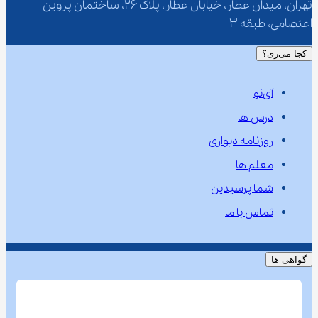
تهران، میدان عطار، خیابان عطار، پلاک 26، ساختمان پروین 
اعتصامی، طبقه 3
کجا می‌ری؟
آی‌نو
درس ها
روزنامه دیواری
معلم ها
شما پرسیدین
تماس با ما
گواهی ها