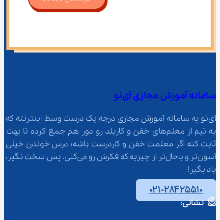
سامانه آموزش مجازی آی‌نو
آی‌نو یه سامانه آموزش مجازی درجه یک درست وسط اینترنته که 
یه تیم از معلم‌‌های خفن و کاربلد رو دور هم جمع کرده تا بهت 
ثابت کنه اگر معلمت خفن و کاردرست باشه؛ درس خوندن خیلی 
آسون‌تر و باحال‌تر از چیزیه که فکرش رو می‌کنی. پس سخت نگیر، 
یاد بگیر!
۰۲۱-۲۸۴۲۵۵۱۰
نشانی: