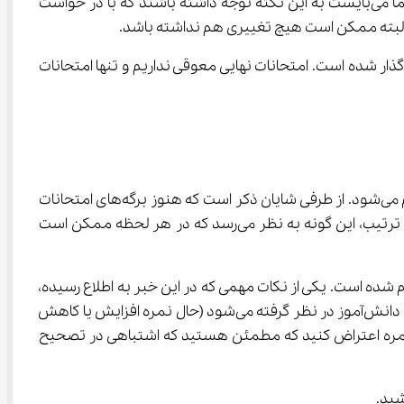
زارعی با تاکید بر اینکه دانش آموزان تا ۷۲ ساعت پس از اعلام نتایج فرصت دارند اعتراض خود را ثبت کنند؛ گفت: دانش آموزان حتماً می‌بایست به این نکته توجه داشته باشند که با در خواست 
شیابی و تضمین کیفیت نظام آموزش و پرورش خاطر نشان کرد: تصمیم برای برگزاری آزمون‌های داخلی به استان‌ها واگذار شده است. امتحانات نهایی معوقی نداریم و تنها امتحانات 
در این خبر بیان شده که نمرات امتحان نهایی پایه یازدهم و دوازدهم از طریق ارسال پیامک به دانش‌آموزان و به صورت تدریجی اعلام می‌شود. از طرفی شایان ذکر است که هنوز برگه‌های امتحانات 
نهایی به طور کامل تصحیح نشده است و هر زمانی که تصحیح تمامی اوراق امتحانی به اتمام برسد، اطلاع‌رسانی خواهد شد. به این ترتیب، این گونه به نظر می‌رسد که در هر لحظه ممکن است 
گرفته می‌شود. در این خبر هم فرصت 72 ساعته‌ای برای ثبت اعتراضات اعلام شده است. یکی از نکات مهمی که در این خبر به اطلاع رسیده، 
این است که اگر دانش‌آموزی نسبت به نمره خود اعتراض داشته باشد و تصحیح مجدد اوراق صورت گیرد، نمره نهایی به عنوان نمره دانش‌آموز در نظر گرفته می‌شود (حال نمره افزایش یا کاهش 
این است که در صورتی به نمره اعتراض کنید که مطمئن هستید که اشتباهی در تصحیح 