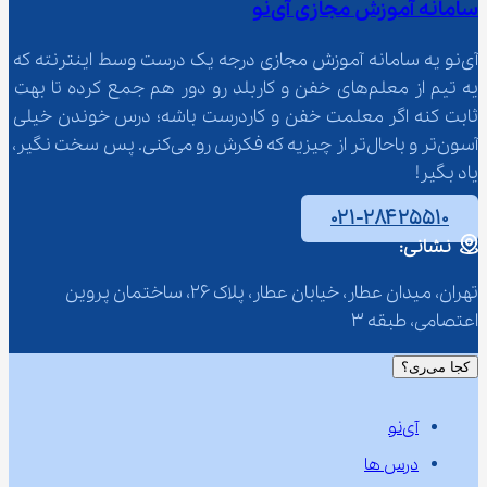
سامانه آموزش مجازی آی‌نو
آی‌نو یه سامانه آموزش مجازی درجه یک درست وسط اینترنته که 
یه تیم از معلم‌‌های خفن و کاربلد رو دور هم جمع کرده تا بهت 
ثابت کنه اگر معلمت خفن و کاردرست باشه؛ درس خوندن خیلی 
آسون‌تر و باحال‌تر از چیزیه که فکرش رو می‌کنی. پس سخت نگیر، 
یاد بگیر!
۰۲۱-۲۸۴۲۵۵۱۰
نشانی:
تهران، میدان عطار، خیابان عطار، پلاک 26، ساختمان پروین 
اعتصامی، طبقه 3
کجا می‌ری؟
آی‌نو
درس ها