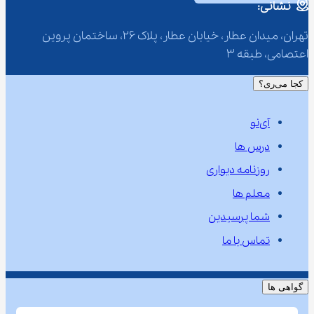
نشانی:
تهران، میدان عطار، خیابان عطار، پلاک 26، ساختمان پروین 
اعتصامی، طبقه 3
کجا می‌ری؟
آی‌نو
درس ها
روزنامه دیواری
معلم ها
شما پرسیدین
تماس با ما
گواهی ها