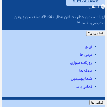
۰۲۱-۲۸۴۲۵۵۱۰
نشانی:
تهران، میدان عطار، خیابان عطار، پلاک 26، ساختمان پروین 
اعتصامی، طبقه 3
کجا می‌ری؟
آی‌نو
درس ها
روزنامه دیواری
معلم ها
شما پرسیدین
تماس با ما
گواهی ها