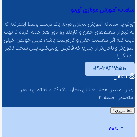
سامانه آموزش مجازی آی‌نو
آی‌نو یه سامانه آموزش مجازی درجه یک درست وسط اینترنته که 
یه تیم از معلم‌‌های خفن و کاربلد رو دور هم جمع کرده تا بهت 
ثابت کنه اگر معلمت خفن و کاردرست باشه؛ درس خوندن خیلی 
آسون‌تر و باحال‌تر از چیزیه که فکرش رو می‌کنی. پس سخت نگیر، 
یاد بگیر!
۰۲۱-۲۸۴۲۵۵۱۰
نشانی:
تهران، میدان عطار، خیابان عطار، پلاک 26، ساختمان پروین 
اعتصامی، طبقه 3
کجا می‌ری؟
آی‌نو