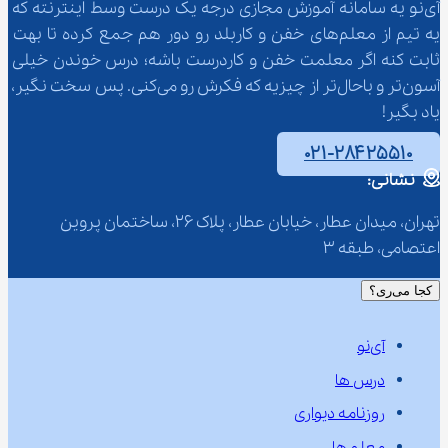
آی‌نو یه سامانه آموزش مجازی درجه یک درست وسط اینترنته که 
یه تیم از معلم‌‌های خفن و کاربلد رو دور هم جمع کرده تا بهت 
ثابت کنه اگر معلمت خفن و کاردرست باشه؛ درس خوندن خیلی 
آسون‌تر و باحال‌تر از چیزیه که فکرش رو می‌کنی. پس سخت نگیر، 
یاد بگیر!
۰۲۱-۲۸۴۲۵۵۱۰
نشانی:
تهران، میدان عطار، خیابان عطار، پلاک 26، ساختمان پروین 
اعتصامی، طبقه 3
کجا می‌ری؟
آی‌نو
درس ها
روزنامه دیواری
معلم ها