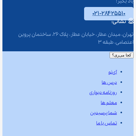
یاد بگیر!
۰۲۱-۲۸۴۲۵۵۱۰
نشانی:
تهران، میدان عطار، خیابان عطار، پلاک 26، ساختمان پروین 
اعتصامی، طبقه 3
کجا می‌ری؟
آی‌نو
درس ها
روزنامه دیواری
معلم ها
شما پرسیدین
تماس با ما