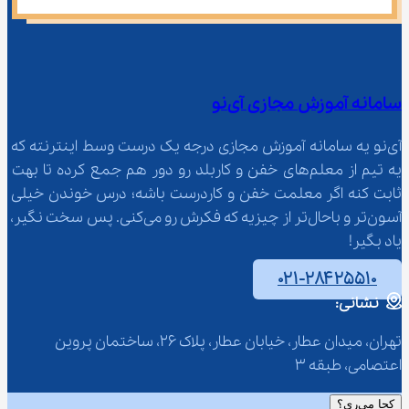
سامانه آموزش مجازی آی‌نو
آی‌نو یه سامانه آموزش مجازی درجه یک درست وسط اینترنته که 
یه تیم از معلم‌‌های خفن و کاربلد رو دور هم جمع کرده تا بهت 
ثابت کنه اگر معلمت خفن و کاردرست باشه؛ درس خوندن خیلی 
آسون‌تر و باحال‌تر از چیزیه که فکرش رو می‌کنی. پس سخت نگیر، 
یاد بگیر!
۰۲۱-۲۸۴۲۵۵۱۰
نشانی:
تهران، میدان عطار، خیابان عطار، پلاک 26، ساختمان پروین 
اعتصامی، طبقه 3
کجا می‌ری؟