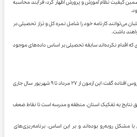
مین کیفیت نظام آموزش و پرورش اظهار کرد: فرآیند محاسبه 
وی افزود: بر این اساس، نتایج پذیرش دانشگاه فرهنگیان با ترکیب نمرات آزمون نوبت اول و سابقه تحصیلی اعلام خواهد شد و داوطلبان می‌توانند کارنامه خود را شامل نمره کل و تراز تحصیلی در 
زارعی با اشاره به ضرورت تأیید سابقه تحصیلی از سوی داوطلبان گفت: بیشتر متقاضیان، این مرحله را انجام داده‌ و برای معدود افرادی که اقدام نکرده‌اند سابقه تحصیلی بر اساس داده‌های موجود 
رئیس مرکز ارزشیابی و تضمین کیفیت آموزش و پرورش درخصوص برگزاری آزمون جبرانی تابستان دانش‌آموزان پایه دوازدهم برای دروس افتاده گفت: این آزمون از 27 مرداد تا 9 شهریور سال جاری 
ق نتایج به تفکیک استان، منطقه و مدرسه است تا نقاط ضعف 
زارعی افزود: سال گذشته برای تمام مدارس، کارنامه تحلیلی صادر شد که نشان می‌دهد دانش‌آموزان در کدام مفاهیم آموزشی با مشکل روبه‌رو بوده‌اند و بر این اساس، برنامه‌ریزی‌های 