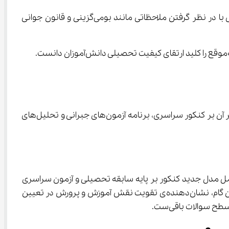
وی درخصوص آزمون اخیر استخدامی آموزش و پرورش یادآور شد: این آزمون از سوی جهاد دانشگاهی برگزار شد و محاسبات نهایی با در نظر گرفتن ملاحظاتی مانند بومی‌گزینی و قانون جوانی 
اظهارات محسن زارعی، رئیس مرکز ارزشیابی و تضمین کیفیت آموزش‌وپرورش، تصویری دقیق از وضعیت فعلی ارزیابی تحصیلی، تأثیر آن بر کنکور سراسری، برنامه‌ آزمون‌های جبرانی و تحلیل‌های 
ز تحصیلی و ارسال آن به سازمان سنجش تا ۱۵ مرداد ۱۴۰۴، به معنای استقرار کامل مدل جدید کنکور بر پایه سابقه تحصیلی و آزمون سراسری 
است. داوطلبان دانشگاه فرهنگیان می‌توانند کارنامه خود را شامل نمره کل و تراز تحصیلی در سامانه my.medu.ir دریافت کنند. این گام، نشان‌دهنده‌ی تقویت نقش آموزش و پرورش در تعیین 