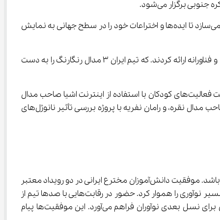
وبی برگزار می‌شود.
رشیدی جهان گفت: این رقابت بین‌المللی فرصتی بی‌نظیر برای دانش‌آموزان، مخترعان جوان، پژوهشگران و شرکت‌های نوآور فراهم می‌سازد تا ایده‌ها و اختراعات خود را در سطح جهانی به نمایش 
وی تصریح کرد: در دوره ۲۰۲۵ این المپیاد، ۳۱۳ تیم از ۲۸ کشور جهان حضور داشتند و پروژه‌های خود را در زمینه‌های مختلف علمی و فناورانه ارائه کردند. که تیم ایران ۳ مدال رنگارنگ را به دست 
به گفته رشیدی جهان، تیم متشکل از رادین عباسی و سام رشیدی با پروژه طراحی و ساخت ربات انسان‌نمای NannyBot برای مدیریت فعالیت‌های کودکان با استفاده از اینترنت اشیا صاحب مدال 
طلا،متین حیاتی با پروژه تحلیل و نمایش خودکار سیگنال‌های EEG برای پیش‌بینی تشنج با استفاده از تجزیه باندهای فرکانسی صاحب مدال نقره، و رامان نفریه با پروژه بررسی تأثیر نانوژل‌های 
این رویداد نشان می‌دهد که سرمایه‌گذاری روی استعدادهای علمی جوان کشور می‌تواند نتایجی شگفت‌انگیز در عرصه جهانی داشته باشد. موفقیت دانش‌آموزان مخترع ایرانی در دو رویداد معتبر 
بین‌المللی نه‌تنها بیانگر توان علمی آنان است، بلکه اثبات می‌کند که با فراهم آوردن حمایت‌های آموزشی، مالی و زیرساختی، می‌توان مسیر نوآوری را هموار کرد. حضور در رقابت‌هایی با صدها تیم از 
ده‌ها کشور جهان و کسب ۹ مدال رنگارنگ، از طلا تا نقره، جایگاه علمی ایران را در جامعه جهانی تقویت می‌کند و الگویی الهام‌بخش برای نسل بعدی نوآوران فراهم می‌آورد. این موفقیت‌ها پیام 