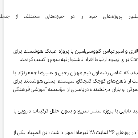
رشیدی جهان افزود: در آخرین دوره این رقابت که در روز ۱۶ ت
وی نتایج تیم‌های ایرانی را به تفکیک رشته اعلام داشت و گفت: در رشته علوم کامپیوتر و فناوری اطلاعات، تیم متشکل از آرتین سالاری و امیرعباس کاووسی‌امین با پروژه عینک هوشمند برای 
که شامل رتبه اول تیم مهران رجبی و علیرضا جعفرنژاد با 
پروژه سطل زباله هوشمند EcoNet مبتنی بر هوش مصنوعی و اینترنت اشیا، رتبه دوم تیم معید رجبی و هلنا رجبی با پروژه مراقبت از ذهن‌های کوچک کنجکاو، سیستم ایمنی هوشمند برای 
، سارینا نصرتی، و باران درخشنده دریاسری از مؤسسه آموزشی فرهنگی 
 شهید بابایی با پروژه سنتز سریع و بدون حلال ترکیبات دارویی با 
همچنین، سرپرست تیم‌های علمی دانش‌آموزان ایرانی، با اشاره به برگزاری المپیاد بین‌المللی اختراعات و نوآوری‌های کره جنوبی ۲۰۲۵ در روزهای ۲۶ لغایت ۲۸ تیرماه اظهار داشت؛ این المپیاد یکی از 