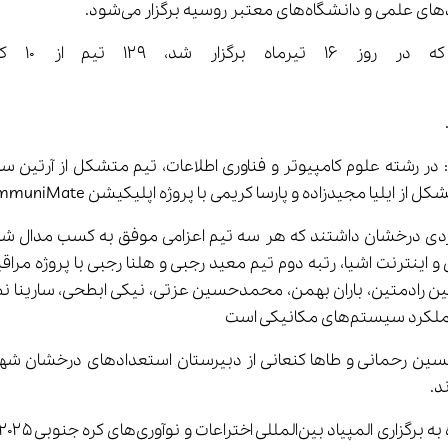
 معتبر روسیه برگزار می‌شود.
 با پروژه اپلیکیشن CommuniMate برای بهبود ارتباط افراد ناشنوا رتبه سوم را کسب کردند.
ی درخشان داشتند که هر سه تیم اعزامی موفق به کسب مدال شدند 
 – و رتبه سوم تیم آرتین رادمتین، باران بهمن، محمدحسین عزتی، نیکی ابطحی
متشکل از محمدحسین رحمانی و طاها کنعانی از دبیرستان استعدادهای درخشان
د.