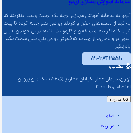
سامانه آموزش مجازی آی‌نو
آی‌نو یه سامانه آموزش مجازی درجه یک درست وسط اینترنته که 
یه تیم از معلم‌‌های خفن و کاربلد رو دور هم جمع کرده تا بهت 
ثابت کنه اگر معلمت خفن و کاردرست باشه؛ درس خوندن خیلی 
آسون‌تر و باحال‌تر از چیزیه که فکرش رو می‌کنی. پس سخت نگیر، 
یاد بگیر!
۰۲۱-۲۸۴۲۵۵۱۰
نشانی:
تهران، میدان عطار، خیابان عطار، پلاک 26، ساختمان پروین 
اعتصامی، طبقه 3
کجا می‌ری؟
آی‌نو
درس ها