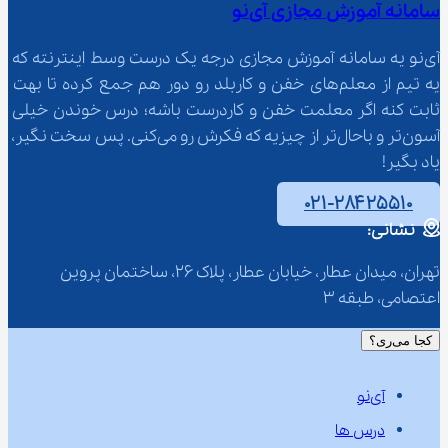
سامانه آموزش مجازی آی‌نو
آی‌نو یه سامانه آموزش مجازی درجه یک درست وسط اینترنته که 
یه تیم از معلم‌‌های خفن و کاربلد رو دور هم جمع کرده تا بهت 
ثابت کنه اگر معلمت خفن و کاردرست باشه؛ درس خوندن خیلی 
آسون‌تر و باحال‌تر از چیزیه که فکرش رو می‌کنی. پس سخت نگیر، 
یاد بگیر!
۰۲۱-۲۸۴۲۵۵۱۰
نشانی:
تهران، میدان عطار، خیابان عطار، پلاک 26، ساختمان پروین 
اعتصامی، طبقه 3
کجا می‌ری؟
آی‌نو
درس ها