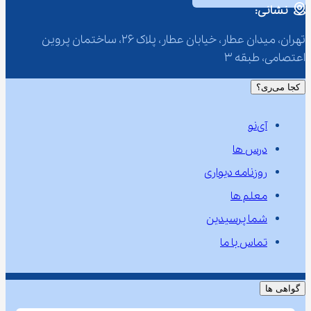
نشانی:
تهران، میدان عطار، خیابان عطار، پلاک 26، ساختمان پروین 
اعتصامی، طبقه 3
کجا می‌ری؟
آی‌نو
درس ها
روزنامه دیواری
معلم ها
شما پرسیدین
تماس با ما
گواهی ها