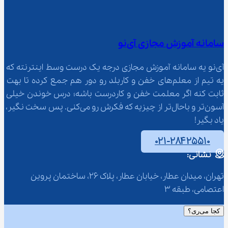
سامانه آموزش مجازی آی‌نو
آی‌نو یه سامانه آموزش مجازی درجه یک درست وسط اینترنته که 
یه تیم از معلم‌‌های خفن و کاربلد رو دور هم جمع کرده تا بهت 
ثابت کنه اگر معلمت خفن و کاردرست باشه؛ درس خوندن خیلی 
آسون‌تر و باحال‌تر از چیزیه که فکرش رو می‌کنی. پس سخت نگیر، 
یاد بگیر!
۰۲۱-۲۸۴۲۵۵۱۰
نشانی:
تهران، میدان عطار، خیابان عطار، پلاک 26، ساختمان پروین 
اعتصامی، طبقه 3
کجا می‌ری؟