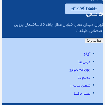
۰۲۱-۲۸۴۲۵۵۱۰
نشانی:
تهران، میدان عطار، خیابان عطار، پلاک 26، ساختمان پروین 
اعتصامی، طبقه 3
کجا می‌ری؟
آی‌نو
درس ها
روزنامه دیواری
معلم ها
شما پرسیدین
تماس با ما