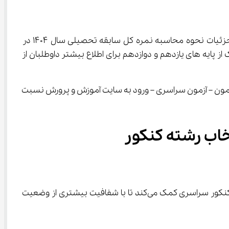
ضمن آرزوی موفقیت برای تمامی داوطلبان ورود به آموزش عالی، به اطلاع می‌رساند ؛ «کارنامه نمره کل سابقه تحصیلی» شامل جزئیات نحوه محاسبه نمره کل سابقه تحصیلی سال 1404 در 
 پایه های یازدهم و دوازدهم برای اطلاع بیشتر داوطلبان از 
وانند از هم اکنون با مراجعه به سامانه جامع آزمون سراسری به نشانی my.sanjesh.org  از بخش ثبت‌نام در آزمون – آزمون سراسری – ورود به سایت آموزش و پرورش نسبت 
انتشار کارنامه نمره کل سابقه تحصیلی ۱۴۰۴ اقدامی مهم از سوی وزارت آموزش و پرورش و سازمان سنجش است که به داوطلبان کنکور سراسری کمک می‌کند تا با شفافیت بیشتری از وضعیت 