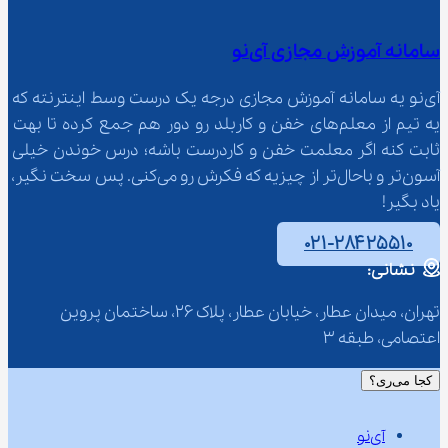
سامانه آموزش مجازی آی‌نو
آی‌نو یه سامانه آموزش مجازی درجه یک درست وسط اینترنته که 
یه تیم از معلم‌‌های خفن و کاربلد رو دور هم جمع کرده تا بهت 
ثابت کنه اگر معلمت خفن و کاردرست باشه؛ درس خوندن خیلی 
آسون‌تر و باحال‌تر از چیزیه که فکرش رو می‌کنی. پس سخت نگیر، 
یاد بگیر!
۰۲۱-۲۸۴۲۵۵۱۰
نشانی:
تهران، میدان عطار، خیابان عطار، پلاک 26، ساختمان پروین 
اعتصامی، طبقه 3
کجا می‌ری؟
آی‌نو