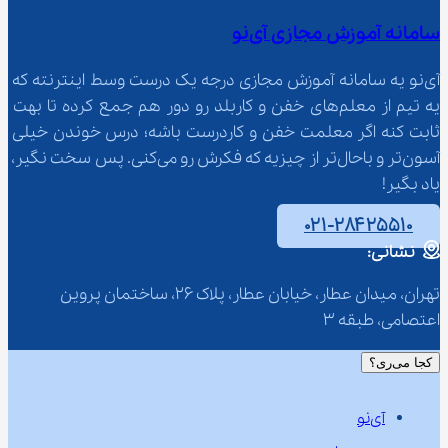
سامانه آموزش مجازی آی‌نو
آی‌نو یه سامانه آموزش مجازی درجه یک درست وسط اینترنته که 
یه تیم از معلم‌‌های خفن و کاربلد رو دور هم جمع کرده تا بهت 
ثابت کنه اگر معلمت خفن و کاردرست باشه؛ درس خوندن خیلی 
آسون‌تر و باحال‌تر از چیزیه که فکرش رو می‌کنی. پس سخت نگیر، 
یاد بگیر!
۰۲۱-۲۸۴۲۵۵۱۰
نشانی:
تهران، میدان عطار، خیابان عطار، پلاک 26، ساختمان پروین 
اعتصامی، طبقه 3
کجا می‌ری؟
آی‌نو