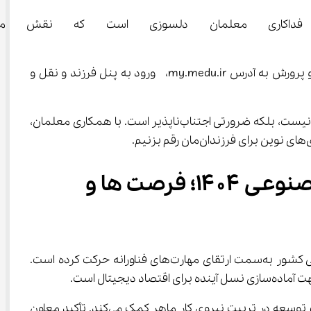
ستاورد نتیجه تلاش دانش‌آموزان، همراهی خانواده‌های آنان و ف
بر اساس اعلام آموزش و پرورش، مراحل جهت مشاهده و اقدام عبارتند از  ورود به پنجره واحد خدمات الکترونیک وزارت آموزش و پرورش به آدرس my.medu.ir،  ورود به پنل فرزند و نقل و 
معاون آموزش متوسطه وزارت آموزش و پرورش تأکید کرد: بهره‌مندی هوشمندانه از فناوری‌های نوین در آموزش دیگر یک انتخاب نیست، بلکه ضرورتی اجتناب‌ناپذیر است. با همکاری معلمان، 
تحلیل حضور دانش ‌آموزان در طرح ایران دیجیتال و آموزش هوش مصنوعی ۱۴۰۴؛ فرصت‌ ها و 
فعالیت‌های تابستانی آموزش و پرورش با محوریت «طرح ایران دیجیتال» و «آموزش هوش مصنوعی» نشان می‌دهد نظام آموزشی کشور به‌سمت ارتقای مهارت‌های فناورانه حرکت کرده است. 
این اقدام نه‌تنها سواد دیجیتال را در مدارس تقویت می‌کند، بلکه با همکاری وزارت ارتباطات و معاونت علمی، به هدف برنامه هفتم توسعه در تربیت نیروی کار ماهر کمک می‌کند. تأکید معاون 