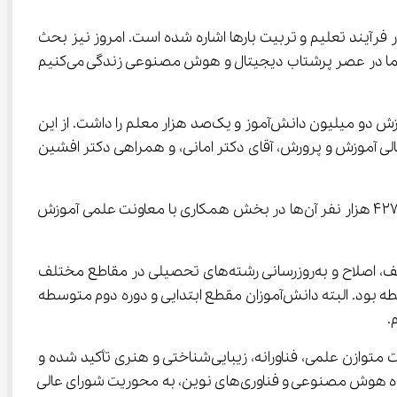
بر نقش مهم خانواده‌ها در ارتقای کیفیت آموزش افزود: در سند تحول بنیادین آموزش و پرورش، به نقش خانواده‌ها در فرآیند تعلیم و تربیت بارها اشاره شده است. امروز نیز بحث 
آموزش هوش مصنوعی در وزارت آموزش و پرورش با همراهی خانواده‌ها دنبال می‌شود. اهمیت این حوزه بر کسی پوشیده نیست؛ ما در عصر پرشتاب دیجیتال و هوش مصنوعی زندگی می‌کنیم 
آذرکیش ادامه داد: وزارت آموزش و پرورش با انعقاد تفاهم‌نامه با معاونت علمی و وزارت ارتباطات، در تابستان امسال هدف‌گذاری آموزش دو میلیون دانش‌آموز و یک‌صد هزار معلم را داشت. از این 
موزش قرار گرفتند. همچنین از حمایت‌های دبیرکل محترم شورای عالی آموزش و پرورش، آقای دکتر امانی، و همراهی دکتر افشین 
وی تصریح کرد: بر اساس آخرین آمار، از زمان آغاز این هدف‌گذاری، بیش از 730 هزار دانش‌آموز در طرح حضور داشته‌اند که بیش از 427 هزار نفر آن‌ها در بخش همکاری با معاونت علمی آموزش 
معاون آموزش متوسطه وزارت آموزش و پرورش با اشاره به تکالیف تعیین‌شده در سند ملی هوش مصنوعی گفت: یکی از این وظایف، اصلاح و به‌روزرسانی رشته‌های تحصیلی در مقاطع مختلف 
است. خوشبختانه در این دوره، دانش‌آموزان تمام پایه‌های تحصیلی مشارکت داشتند که بیشترین حضور مربوط به دوره اول متوسطه بود. البته دانش‌آموزان مقطع ابتدایی و دوره دوم متوسطه 
وی افزود: باور ما این است که سواد دیجیتال، همانند مهارت خواندن و نوشتن، اهمیت حیاتی دارد. در سند تحول بنیادین بر تربیت متوازن علمی، فناورانه، زیبایی‌شناختی و هنری تأکید شده و 
خانواده‌ها نقش اساسی در این فرآیند دارند. همچنین، بهره‌مندی هوشمندانه از فناوری‌های نوین یکی از وظایف مهم ماست. کارگروه هوش مصنوعی و فناوری‌های نوین، به محوریت شورای عالی 