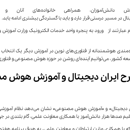
وی تصریح کرد: این د