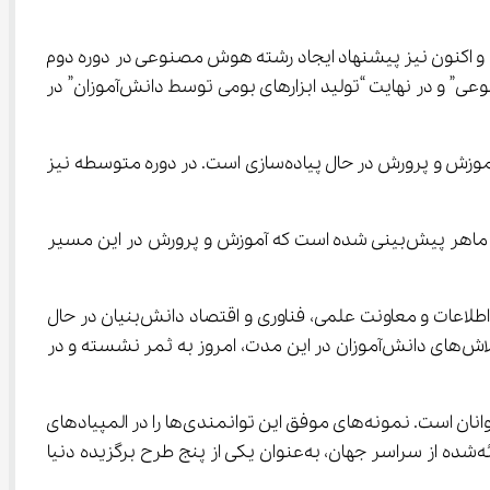
ا محوریت کدنویسی آغاز شده است و اکنون نیز پیشنهاد ایجاد رشته هوش مصنوعی در دوره دوم 
متوسطه را پیگیری می‌کنیم. سه مسیر اصلی این آموزش شامل “آموزش عمومی هوش مصنوعی”، “استفاده از ابزارهای هوش مصنوعی” و در نهایت “تولید ابزارهای بومی توسط دانش‌آموزان” در 
وی گفت: تکالیف پیش‌بینی‌شده در سند ملی هوش مصنوعی و سند تحول بنیادین، به‌ویژه در استفاده از فناوری‌های نو، در وزارت آموزش و پرورش در حال پیاده‌سازی است. در دوره متوسطه نیز 
آذرکیش در پایان یادآور شد: در برنامه هفتم توسعه، هدف تربیت 500 هزار نیروی متخصص در حوزه اقتصاد دیجیتال و نیروی کار ماهر پیش‌بینی شده است که آموزش و پرورش در این مسیر 
وی با اشاره به اهداف کلان کشور در حوزه فناوری اطلاعات و اقتصاد دیجیتال گفت: این برنامه‌ها با همکاری وزارت ارتباطات و فناوری اطلاعات و معاونت علمی، فناوری و اقتصاد دانش‌بنیان در حال 
اجراست. آموزش هوش مصنوعی را به‌صورت جدی آغاز کرده‌ایم و حضور در جمع فرزندان این سرزمین برای من مایه افتخار است. تلاش‌های دانش‌آموزان در این مدت، امروز به ثمر نشسته و در 
آذرکیش افزود: این رویداد تنها پایان یک فصل نیست؛ بلکه آغاز مسیری تازه برای ساختن ایران با تکیه بر ظرفیت‌ها و استعدادهای جوانان است. نمونه‌های موفق این توانمندی‌ها را در المپیادهای 
جهانی و مسابقات ملی شاهد بوده‌ایم. همچنین طرح “ایران دیجیتال” در اجلاس جهانی جامعه اطلاعاتی 2025، از میان پروژه‌های ارائه‌شده از سراسر جهان، به‌عنوان یکی از پنج طرح برگزیده دنیا 