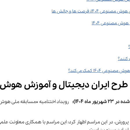
 در 23 
شهریور
ماه 1404)
:
دان این سرزمین است.