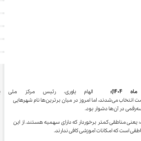
ماه 1404)
:
  الهام یاوری، رئیس مرکز ملی پرو
پذیرفته‌شدگان سمپاد در مناطق هدف بنیاد علوی اظهار کرد: در گذشته رتبه‌های برتر کنکور عمدتاً از کلان‌شهرها و مدارس گران‌قیمت انتخاب می‌شدند، اما امروز در میان برترین‌ها نام شهرهایی 
شاره به تغییر ترکیب رتبه‌های برتر افزود: در سه سال اخیر، 50 درصد رتبه‌های تک‌رقمی کنکور از مناطق آموزشی 2 و 3 بوده‌اند؛ یعنی مناطقی کمتر برخوردار که دارای سهمیه هستند. از این 