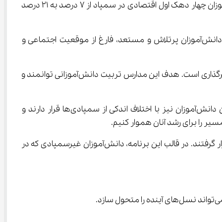
یاوری ادامه داد: برخی معتقدند ورود به دانشگاه آسان‌تر از ورود به سمپاد است، اما باید گفت که در سه سال گذشته، سهم دانش‌آموزان چهار دهک اول اقتصادی در سمپاد از 7 درصد به 21 درصد 
به گفته او، جمعیت پذیرفته‌شدگان سمپاد در سه سال گذشته هر سال بیش از دو برابر شده است. امروز مسیری باز شده تا دانش‌آموزان پرتلاش و مستعد، فارغ از موقعیت اجتماعی و 
رئیس مرکز ملی پرورش استعدادهای درخشان تأکید کرد: شعار ما در سمپاد این است که برای هر نیاز کشور، یک سمپادی آماده اثرگذاری است. هدف این مدارس تربیت دانش‌آموزانی توانمند و 
وی با اشاره به اینکه بیش از نیمی از دانش‌آموزان تحت پوشش، غیرسمپادی و عمدتاً از مدارس نمونه‌دولتی هستند، گفت: این دانش‌آموزان نیز با اختلاف اندکی از سمپادی‌ها قرار دارند و 
یاوری در ادامه به معرفی «سمپاد فراگیر» پرداخت و توضیح داد: سال گذشته حدود 50 هزار دانش‌آموز در این طرح تحت پوشش قرار گرفتند. در قالب این برنامه، دانش‌آموزان غیرسمپادی که در 
د.