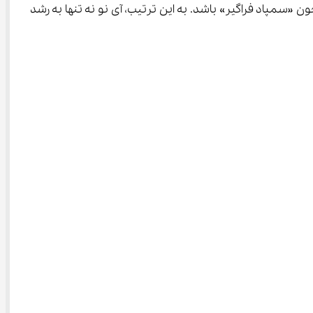
این سامانه با فراهم کردن دسترسی برابر به آموزش برای همه دانش‌آموزان، به ویژه در مناطق محروم، می‌تواند مکمل طرح‌هایی چون «سمپاد فراگیر» باشد. به این ترتیب، آی ‌نو نه تنها به رشد 