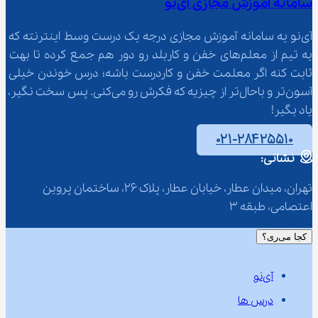
سامانه آموزش مجازی آی‌نو
آی‌نو یه سامانه آموزش مجازی درجه یک درست وسط اینترنته که 
یه تیم از معلم‌‌های خفن و کاربلد رو دور هم جمع کرده تا بهت 
ثابت کنه اگر معلمت خفن و کاردرست باشه؛ درس خوندن خیلی 
آسون‌تر و باحال‌تر از چیزیه که فکرش رو می‌کنی. پس سخت نگیر، 
یاد بگیر!
۰۲۱-۲۸۴۲۵۵۱۰
نشانی:
تهران، میدان عطار، خیابان عطار، پلاک 26، ساختمان پروین 
اعتصامی، طبقه 3
کجا می‌ری؟
آی‌نو
درس ها