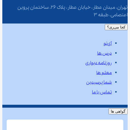
تهران، میدان عطار، خیابان عطار، پلاک 26، ساختمان پروین 
اعتصامی، طبقه 3
کجا می‌ری؟
آی‌نو
درس ها
روزنامه دیواری
معلم ها
شما پرسیدین
تماس با ما
گواهی ها