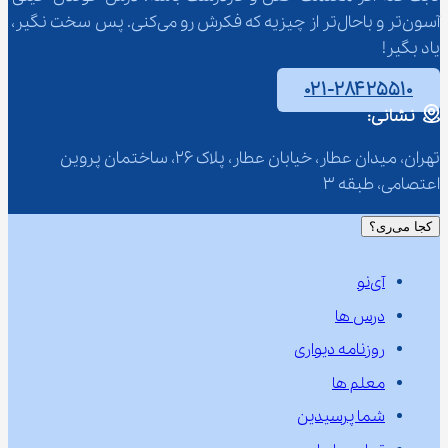
آسون‌تر و باحال‌تر از چیزیه که فکرش رو می‌کنی. پس سخت نگیر، 
یاد بگیر!
۰۲۱-۲۸۴۲۵۵۱۰
نشانی:
تهران، میدان عطار، خیابان عطار، پلاک 26، ساختمان پروین 
اعتصامی، طبقه 3
کجا می‌ری؟
آی‌نو
درس ها
روزنامه دیواری
معلم ها
شما پرسیدین