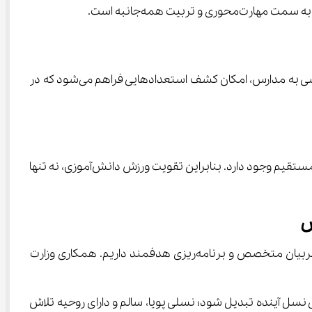
استعدادیابی در مدارس، یکی از مؤثرترین روش‌های شناسایی و پرورش استعدادهای ورزشی کشور است. با ورود فدراسیون‌های ورزشی به مدارس، امکان کشف استعدادهایی فراهم می‌شود که در 
تحقیقات آموزشی نشان داده‌اند که بین فعالیت بدنی منظم و افزایش تمرکز، عملکرد تحصیلی و انگیزه یادگیری دانش‌آموزان رابطه مستقیم وجود دارد. بنابراین تقویت ورزش دانش‌آموزی، نه تنها 
اگرچه سیاست ورزش‌محور در مدارس تصمیمی ارزشمند است، اما برای تحقق آن نیاز به زیرساخت‌های کافی مانند فضای ورزشی، مربیان متخصص و برنامه‌ریزی هدفمند داریم. همکاری وزارت 
رس می‌تواند به یکی از پایه‌های تحول در تربیت بدنی و اخلاقی نسل آینده تبدیل شود؛ نسلی پویا، سالم و دارای روحیه تلاش 