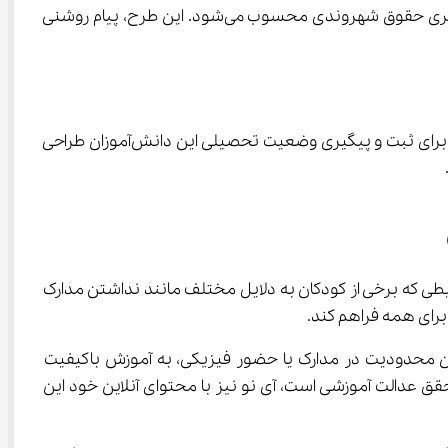
ثبت ‌نام دانش ‌آموزان ابتدایی فاقد اوراق هویتی تنها یک اقدام آموزشی نیست، بلکه گامی اجتماعی در جهت کاهش طردشدگی و برابری حقوق شهروندی محسوب می‌شود. این طرح، پیام روشنی 
اجرای این بخشنامه نیازمند هماهنگی با نهادهای مختلف، از جمله ثبت‌احوال و استانداری‌ها است. همچنین باید سامانه‌ای دقیق برای ثبت و پیگیری وضعیت تحصیلی این دانش‌آموزان طراحی 
یطی که برخی از کودکان به دلایل مختلف مانند نداشتن مدارک 
را ارائه می‌دهد و دانش‌آموزان می‌توانند در هر زمان و مکان، بدون محدودیت در مدارک یا حضور فیزیکی، به آموزش باکیفیت 
دسترسی داشته باشند.در واقع، همان‌گونه که وزارت آموزش‌وپرورش با ثبت ‌نام دانش ‌آموزان ابتدایی فاقد اوراق هویتی به دنبال تحقق عدالت آموزشی است، آی ‌نو نیز با محتوای آنلاین خود این 