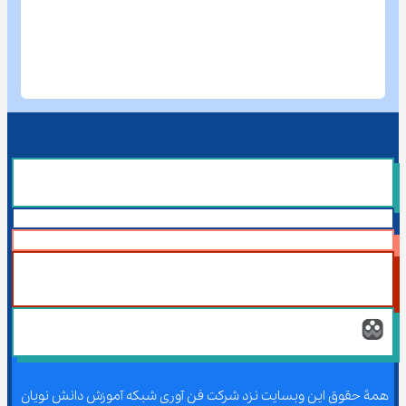
همۀ حقوق این وبسایت نزد شرکت فن آوری شبکه آموزش دانش نویان 