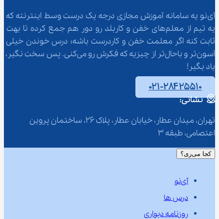
آی‌نو یه سامانه آموزش مجازی درجه یک درست وسط اینترنته که 
یه تیم از معلم‌‌های خفن و کاربلد رو دور هم جمع کرده تا بهت 
ثابت کنه اگر معلمت خفن و کاردرست باشه؛ درس خوندن خیلی 
آسون‌تر و باحال‌تر از چیزیه که فکرش رو می‌کنی. پس سخت نگیر، 
یاد بگیر!
۰۲۱-۲۸۴۲۵۵۱۰
نشانی:
تهران، میدان عطار، خیابان عطار، پلاک 26، ساختمان پروین 
اعتصامی، طبقه 3
کجا می‌ری؟
آی‌نو
درس ها
روزنامه دیواری