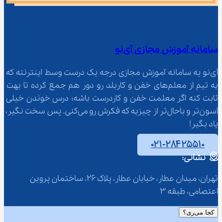
سامانه آموزش مجازی آی‌نو
آی‌نو یه سامانه آموزش مجازی درجه یک درست وسط اینترنته که 
یه تیم از معلم‌‌های خفن و کاربلد رو دور هم جمع کرده تا بهت 
ثابت کنه اگر معلمت خفن و کاردرست باشه؛ درس خوندن خیلی 
آسون‌تر و باحال‌تر از چیزیه که فکرش رو می‌کنی. پس سخت نگیر، 
یاد بگیر!
۰۲۱-۲۸۴۲۵۵۱۰
نشانی:
تهران، میدان عطار، خیابان عطار، پلاک 26، ساختمان پروین 
اعتصامی، طبقه 3
کجا می‌ری؟