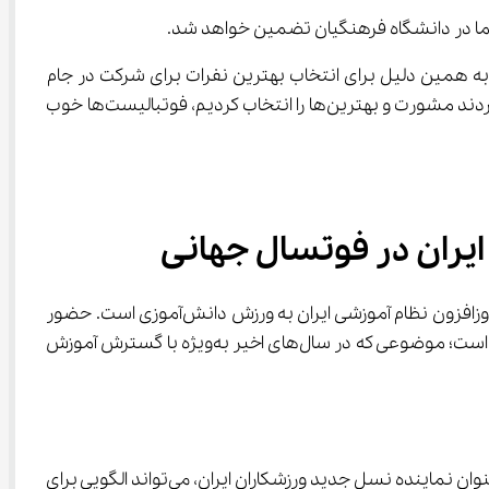
ه همین دلیل برای انتخاب بهترین نفرات برای شرکت در جام 
جهانی، بازی‌های لیگ زیر ۲۱ و ۱۸ سال را رصد کردیم؛ با مربیان لیگ و سرمربی تیم جوان و با تمام کسانی که در زمینه فوتسال کار می‌کردند مشورت و بهترین‌ها را انتخاب کردیم، فوتبالیست‌ها خوب 
مراسم بدرقه تیم ملی فوتسال دانش ‌آموزی به جام جهانی برزیل، تنها یک رویداد ورزشی ساده نیست، بلکه نشانه‌ای از رشد و توجه روزافزون نظام آموزشی ایران به ورزش دانش‌آموزی است. حضور 
وزیر آموزش و پرورش، رئیس فدراسیون فوتبال و دیگر مسئولان در این مراسم، بیانگر اهمیت تربیت بدنی در کنار آموزش آکادمیک است؛ موضوعی که در سال‌های اخیر به‌ویژه با گسترش آموزش 
تأکید وزیر آموزش و پرورش بر «توجه راهبردی به ورزش مدارس» بیانگر دیدگاهی آینده‌نگر است. تیم ملی فوتسال دانش ‌آموزی به‌عنوان نماینده نسل جدید ورزشکاران ایران، می‌تواند الگویی برای 