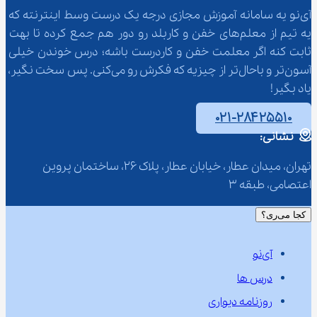
آی‌نو یه سامانه آموزش مجازی درجه یک درست وسط اینترنته که 
یه تیم از معلم‌‌های خفن و کاربلد رو دور هم جمع کرده تا بهت 
ثابت کنه اگر معلمت خفن و کاردرست باشه؛ درس خوندن خیلی 
آسون‌تر و باحال‌تر از چیزیه که فکرش رو می‌کنی. پس سخت نگیر، 
یاد بگیر!
۰۲۱-۲۸۴۲۵۵۱۰
نشانی:
تهران، میدان عطار، خیابان عطار، پلاک 26، ساختمان پروین 
اعتصامی، طبقه 3
کجا می‌ری؟
آی‌نو
درس ها
روزنامه دیواری