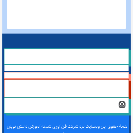
همۀ حقوق این وبسایت نزد شرکت فن آوری شبکه آموزش دانش نویان 