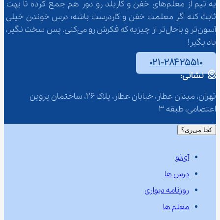
یه تیم از معلم‌‌های خفن و کاربلد رو دور هم جمع کرده تا بهت 
ثابت کنه اگر معلمت خفن و کاردرست باشه؛ درس خوندن خیلی 
آسون‌تر و باحال‌تر از چیزیه که فکرش رو می‌کنی. پس سخت نگیر، 
یاد بگیر!
۰۲۱-۲۸۴۲۵۵۱۰
نشانی:
تهران، میدان عطار، خیابان عطار، پلاک 26، ساختمان پروین 
اعتصامی، طبقه 3
کجا می‌ری؟
آی‌نو
درس ها
روزنامه دیواری
معلم ها