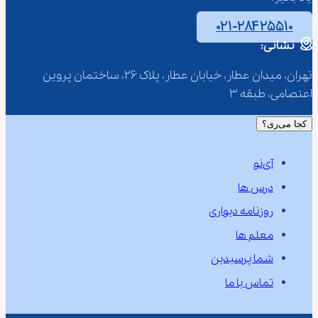
۰۲۱-۲۸۴۲۵۵۱۰
نشانی:
تهران، میدان عطار، خیابان عطار، پلاک 26، ساختمان پروین 
اعتصامی، طبقه 3
کجا می‌ری؟
آی‌نو
درس ها
روزنامه دیواری
معلم ها
شما پرسیدین
تماس با ما