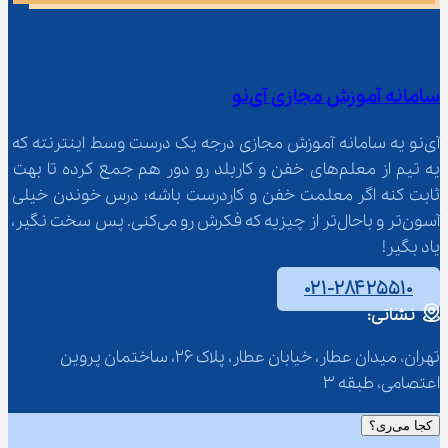
سامانه آموزش مجازی آی‌نو
آی‌نو یه سامانه آموزش مجازی درجه یک درست وسط اینترنته که 
یه تیم از معلم‌‌های خفن و کاربلد رو دور هم جمع کرده تا بهت 
ثابت کنه اگر معلمت خفن و کاردرست باشه؛ درس خوندن خیلی 
آسون‌تر و باحال‌تر از چیزیه که فکرش رو می‌کنی. پس سخت نگیر، 
یاد بگیر!
۰۲۱-۲۸۴۲۵۵۱۰
نشانی:
تهران، میدان عطار، خیابان عطار، پلاک 26، ساختمان پروین 
اعتصامی، طبقه 3
کجا می‌ری؟