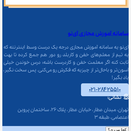
سامانه آموزش مجازی آی‌نو
آی‌نو یه سامانه آموزش مجازی درجه یک درست وسط اینترنته که 
یه تیم از معلم‌‌های خفن و کاربلد رو دور هم جمع کرده تا بهت 
ثابت کنه اگر معلمت خفن و کاردرست باشه؛ درس خوندن خیلی 
آسون‌تر و باحال‌تر از چیزیه که فکرش رو می‌کنی. پس سخت نگیر، 
یاد بگیر!
۰۲۱-۲۸۴۲۵۵۱۰
نشانی:
تهران، میدان عطار، خیابان عطار، پلاک 26، ساختمان پروین 
اعتصامی، طبقه 3
کجا می‌ری؟