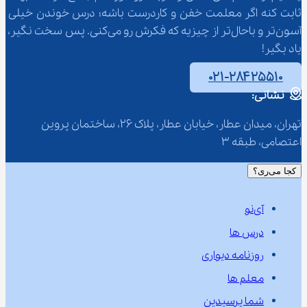
ثابت کنه اگر معلمت خفن و کاردرست باشه؛ درس خوندن خیلی 
آسون‌تر و باحال‌تر از چیزیه که فکرش رو می‌کنی. پس سخت نگیر، 
یاد بگیر!
۰۲۱-۲۸۴۲۵۵۱۰
نشانی:
تهران، میدان عطار، خیابان عطار، پلاک 26، ساختمان پروین 
اعتصامی، طبقه 3
کجا می‌ری؟
آی‌نو
درس ها
روزنامه دیواری
معلم ها
شما پرسیدین